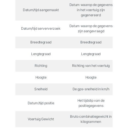
Datum waarop de gegevens
Datum/tijd aangemaakt
in het voertuig zijn
gegenereerd
Datum waarop de gegevens
Datum/tijd serververzoek
zijn aangevraagd
Breedtegraad
Breedtegraad
Lengtegraad
Lengtegraad
Richting
Richting van het voertuig
Hoogte
Hoogte
Snelheid
De gps-snelheid in km/h
Het tijdstip van de
Datum/tijd positie
positiegegevens
Bruto combinatiegewicht in
Voertuig Gewicht
kilogrammen