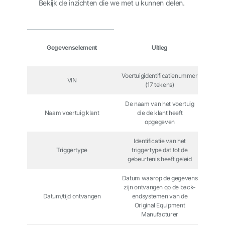
Bekijk de inzichten die we met u kunnen delen.
Gegevenselement
Uitleg
Ener
Voertuigidentificatienummer
VIN
(17 tekens)
De naam van het voertuig
Naam voertuig klant
die de klant heeft
opgegeven
Identificatie van het
Triggertype
triggertype dat tot de
gebeurtenis heeft geleid
Datum waarop de gegevens
zijn ontvangen op de back-
Datum/tijd ontvangen
endsystemen van de
Original Equipment
Manufacturer