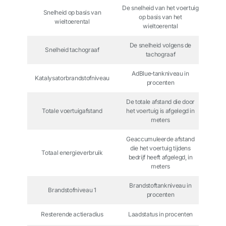
De snelheid van het voertuig
Snelheid op basis van
op basis van het
wieltoerental
wieltoerental
De snelheid volgens de
Snelheid tachograaf
tachograaf
AdBlue‑tankniveau in
Katalysatorbrandstofniveau
procenten
De totale afstand die door
Totale voertuigafstand
het voertuig is afgelegd in
meters
Geaccumuleerde afstand
die het voertuig tijdens
Totaal energieverbruik
bedrijf heeft afgelegd, in
meters
Brandstoftankniveau in
Brandstofniveau 1
procenten
Resterende actieradius
Laadstatus in procenten