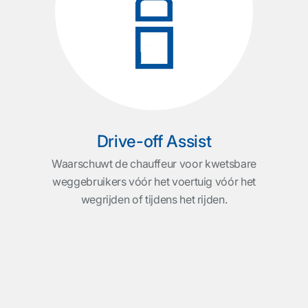
geg
meter
stop
ding
g te
Drive-off Assist
Waarschuwt de chauffeur voor kwetsbare
weggebruikers vóór het voertuig vóór het
wegrijden of tijdens het rijden.