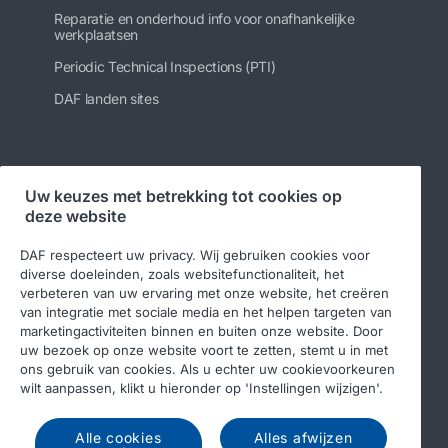
Reparatie en onderhoud info voor onafhankelijke
werkplaatsen
Periodic Technical Inspections (PTI)
DAF landen sites
Volg ons
Uw keuzes met betrekking tot cookies op
deze website
DAF respecteert uw privacy. Wij gebruiken cookies voor
diverse doeleinden, zoals websitefunctionaliteit, het
verbeteren van uw ervaring met onze website, het creëren
van integratie met sociale media en het helpen targeten van
marketingactiviteiten binnen en buiten onze website. Door
uw bezoek op onze website voort te zetten, stemt u in met
ons gebruik van cookies. Als u echter uw cookievoorkeuren
© 2026 DAF
Legal notice
Privacy statement
wilt aanpassen, klikt u hieronder op 'Instellingen wijzigen'.
Algemene voorwaarden
DAF en cookies
Alle cookies
Alles afwijzen
Income Tax Report