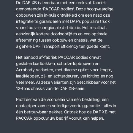
De DAF XB is leverbaar met een reeks af-fabriek
gemonteerde ‘PACCAR bodies’. Deze hoogwaardige
opbouwen zijn in-huis ontwikkeld om een naadloze
integratie te garanderen met DAF’s populaire truck
voor stads- en regionale distributie. Het resultaat:
aanzienlijk kortere doorlooptijden en een optimale
afstemming tussen opbouw en chassis, wat de
algehele DAF Transport Efficiency ten goede komt.
Het aanbod af-fabriek PACCAR bodies omvat
gesloten laadbakken, schuifzeilopbouwen en
Aerobody-varianten, met diverse opties voor lengte,
laadkleppen, zij- en achterdeuren, verlichting en nog
veel meer. Al deze varianten zijn beschikbaar voor het
12-tons chassis van de DAF XB-serie.
Profiteer van de voordelen van één bestelling, één
contactpersoon en volledige voertuiggarantie - alles in
één betrouwbaar pakket. Ontdek hoe de DAF XB met
PACCAR opbouw uw bedrijf vooruit kan helpen.