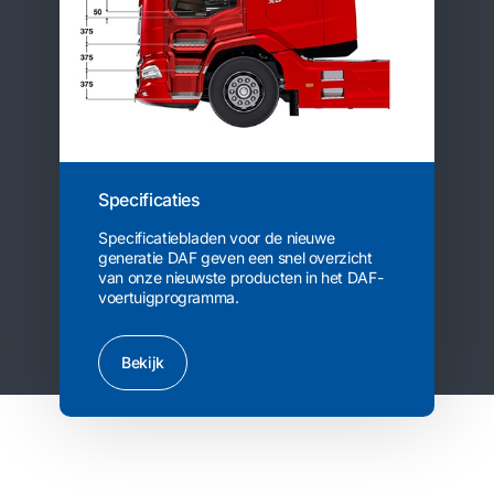
Specificaties
Specificatiebladen voor de nieuwe
generatie DAF geven een snel overzicht
van onze nieuwste producten in het DAF-
voertuigprogramma.
Bekijk