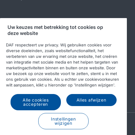
Volg ons
Uw keuzes met betrekking tot cookies op
deze website
DAF respecteert uw privacy. Wij gebruiken cookies voor
diverse doeleinden, zoals websitefunctionaliteit, het
verbeteren van uw ervaring met onze website, het creëren
van integratie met sociale media en het helpen targeten van
marketingactiviteiten binnen en buiten onze website. Door
uw bezoek op onze website voort te zetten, stemt u in met
ons gebruik van cookies. Als u echter uw cookievoorkeuren
© 2026 DAF
Legal notice
Privacy statement
wilt aanpassen, klikt u hieronder op 'Instellingen wijzigen'.
Algemene voorwaarden
DAF en cookies
Alle cookies
Alles afwijzen
Income Tax Report
accepteren
Instellingen
A PACCAR COMPANY
wijzigen
DRIVEN BY QUALITY