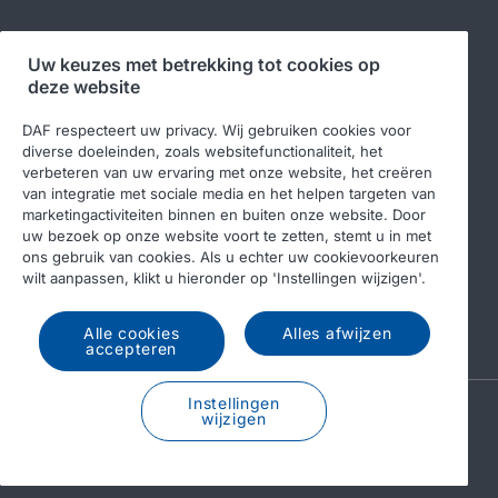
Volg ons
Uw keuzes met betrekking tot cookies op
deze website
DAF respecteert uw privacy. Wij gebruiken cookies voor
diverse doeleinden, zoals websitefunctionaliteit, het
verbeteren van uw ervaring met onze website, het creëren
van integratie met sociale media en het helpen targeten van
marketingactiviteiten binnen en buiten onze website. Door
uw bezoek op onze website voort te zetten, stemt u in met
ons gebruik van cookies. Als u echter uw cookievoorkeuren
© 2026 DAF
Legal notice
Privacy statement
wilt aanpassen, klikt u hieronder op 'Instellingen wijzigen'.
Algemene voorwaarden
DAF en cookies
Alle cookies
Alles afwijzen
Income Tax Report
accepteren
Instellingen
A PACCAR COMPANY
wijzigen
DRIVEN BY QUALITY