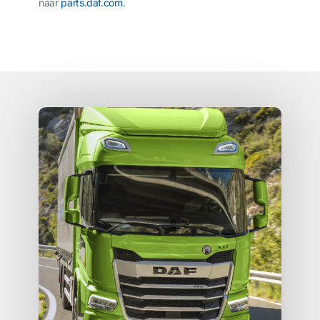
naar
parts.daf.com
.