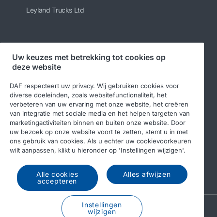
Leyland Trucks Ltd
Volg ons
Uw keuzes met betrekking tot cookies op
deze website
DAF respecteert uw privacy. Wij gebruiken cookies voor
diverse doeleinden, zoals websitefunctionaliteit, het
verbeteren van uw ervaring met onze website, het creëren
van integratie met sociale media en het helpen targeten van
marketingactiviteiten binnen en buiten onze website. Door
uw bezoek op onze website voort te zetten, stemt u in met
ons gebruik van cookies. Als u echter uw cookievoorkeuren
© 2026 DAF
Legal notice
Privacy statement
wilt aanpassen, klikt u hieronder op 'Instellingen wijzigen'.
Algemene voorwaarden
DAF en cookies
Alle cookies
Alles afwijzen
Income Tax Report
accepteren
Instellingen
A PACCAR COMPANY
wijzigen