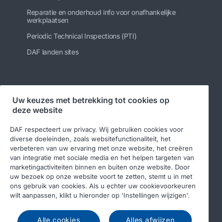
Reparatie en onderhoud info voor onafhankelijke
werkplaatsen
Periodic Technical Inspections (PTI)
DAF landen sites
Volg ons
Uw keuzes met betrekking tot cookies op
deze website
DAF respecteert uw privacy. Wij gebruiken cookies voor
diverse doeleinden, zoals websitefunctionaliteit, het
verbeteren van uw ervaring met onze website, het creëren
van integratie met sociale media en het helpen targeten van
marketingactiviteiten binnen en buiten onze website. Door
uw bezoek op onze website voort te zetten, stemt u in met
ons gebruik van cookies. Als u echter uw cookievoorkeuren
© 2026 DAF
Legal notice
Privacy statement
wilt aanpassen, klikt u hieronder op 'Instellingen wijzigen'.
Algemene voorwaarden
DAF en cookies
Alle cookies
Alles afwijzen
Income Tax Report