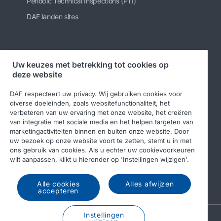
Periodic Technical Inspections (PTI)
DAF landen sites
Volg ons
Uw keuzes met betrekking tot cookies op
deze website
DAF respecteert uw privacy. Wij gebruiken cookies voor
diverse doeleinden, zoals websitefunctionaliteit, het
verbeteren van uw ervaring met onze website, het creëren
van integratie met sociale media en het helpen targeten van
marketingactiviteiten binnen en buiten onze website. Door
uw bezoek op onze website voort te zetten, stemt u in met
ons gebruik van cookies. Als u echter uw cookievoorkeuren
© 2026 DAF
Legal notice
Privacy statement
wilt aanpassen, klikt u hieronder op 'Instellingen wijzigen'.
Algemene voorwaarden
DAF en cookies
Alle cookies
Alles afwijzen
Income Tax Report
accepteren
Instellingen
A PACCAR COMPANY