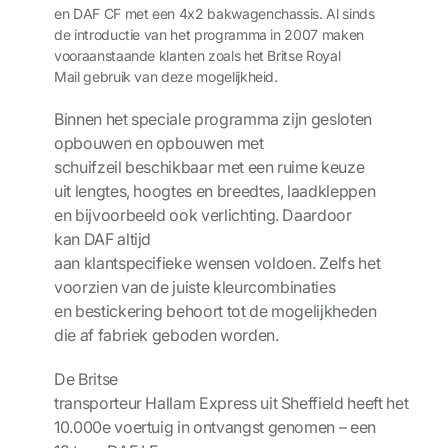
en
DAF
CF
met een
4x2
bakwagen
chassis
.
Al
sinds
de introductie
van het programma
in
2007
maken
v
ooraanstaande
klanten
zoals
het
Britse
Royal
Mail
gebruik van
deze
mogelijkheid
.
Binnen het speciale programma zijn gesloten
opbouwen en opbouwen met
schuifzeil
beschikbaar met een ruime keuze
uit
lengte
s
, hoogte
s
en bree
dte
s
, laadkleppen
en
bijvoorbeeld ook
verlichting. Daardoor
kan
DAF
altijd
aan
k
lantspecifieke
wensen
voldoen
. Zelfs het
voorzien van de juiste kleurcombinaties
en
bestickering
behoort tot de mogelijkheden
die af fabriek geboden worden.
De Britse
transporteur
Hallam
Express
uit
Sheffield
heeft
het
10.000
e
voertuig
in ontvangst genomen
–
een