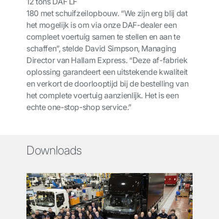
12
ton
s
DAF LF
180
met
schuifzeil
opbouw
.
“
We
zijn
erg blij
dat
het mogelijk is om via onze DAF-dealer
een
compleet voertuig
samen te stellen
en aan te
schaffen
”
, stelde
David Simpson, Managing
Director van
Hallam
Express
.
“
De
ze af-fabriek
oplossing garandeert
een uitstekende kwaliteit
en verkort de
doorloop
tijd
bij de bestelling
van
het complete voertuig
aanzienlijk.
Het is een
echte
one
-stop-shop
service.”
Downloads