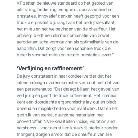
XF zetten de nieuwe standaard op het gebied van
uitstraling, bediening, veiligheid, duurzaamheid en
prestaties. Innovatief denken heeft gezorgd voor een
truck die positief bijdraagt aan het bedrijfsresultaat,
het milieu en het welbevinden van de chauffeur. Het
ontwerp biedt een slimme combinatie van zowel
aerodynamische vormgeving als optimalisatie van de
aandrijflijn. Dat zorgt voor een schonere truck die
beter is voor het milieu én betere prestaties levert.”
‘Verfijning en raffinement’
De jury constateert in haar oordeel verder dat het
interieurdesign overeenkomsten vertoont met dat van
een personenauto: “Dat draagt bij aan het gevoel van
verfijning én geeft de truck raffinement. Het interieur
kent een doordachte ergonomische lay-out en biedt
bovendien mogelijkheden voor maatwerk. Dát en het
gebruik van sterke, duurzame materialen met
onovertroffen
NVH
-kwaliteiten (noise, vibration and
harshness – voor een stil en kraakvrij interieur zonder
trillingen), zorgen ervoor dat de chauffeur van alle