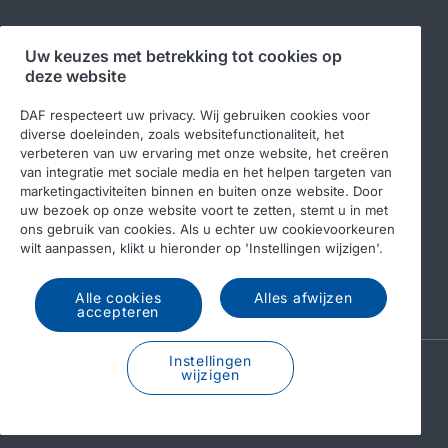
Volg ons
Uw keuzes met betrekking tot cookies op
deze website
DAF respecteert uw privacy. Wij gebruiken cookies voor
diverse doeleinden, zoals websitefunctionaliteit, het
verbeteren van uw ervaring met onze website, het creëren
van integratie met sociale media en het helpen targeten van
marketingactiviteiten binnen en buiten onze website. Door
uw bezoek op onze website voort te zetten, stemt u in met
ons gebruik van cookies. Als u echter uw cookievoorkeuren
© 2026 DAF
Legal notice
Privacy statement
wilt aanpassen, klikt u hieronder op 'Instellingen wijzigen'.
Algemene voorwaarden
DAF en cookies
Alle cookies
Alles afwijzen
Income Tax Report
accepteren
Instellingen
A PACCAR COMPANY
wijzigen
DRIVEN BY QUALITY