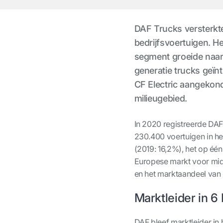
DAF Trucks versterkte 
bedrijfsvoertuigen. H
segment groeide naar 
generatie trucks geïn
CF Electric aangekond
milieugebied.
In 2020 registreerde DAF
230.400 voertuigen in he
(2019: 16,2%), het op één
Europese markt voor midd
en het marktaandeel van
Marktleider in 6
DAF bleef marktleider in