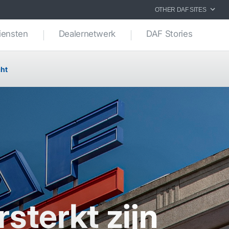
OTHER DAF SITES
iensten
Dealernetwerk
DAF Stories
ht
sterkt zijn