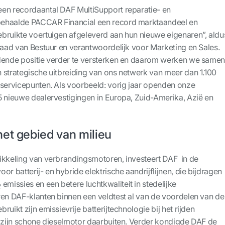
en recordaantal DAF MultiSupport reparatie- en
ehaalde PACCAR Financial een record marktaandeel en
bruikte voertuigen afgeleverd aan hun nieuwe eigenaren”, aldu
 Raad van Bestuur en verantwoordelijk voor Marketing en Sales.
idende positie verder te versterken en daarom werken we same
 strategische uitbreiding van ons netwerk van meer dan 1.100
 servicepunten. Als voorbeeld: vorig jaar openden onze
5 nieuwe dealervestigingen in Europa, Zuid-Amerika, Azië en
et gebied van milieu
ikkeling van verbrandingsmotoren, investeert DAF in de
or batterij- en hybride elektrische aandrijflijnen, die bijdragen
emissies en een betere luchtkwaliteit in stedelijke
2
ren DAF-klanten binnen een veldtest al van de voordelen van de
uikt zijn emissievrije batterijtechnologie bij het rijden
n zijn schone dieselmotor daarbuiten. Verder kondigde DAF de