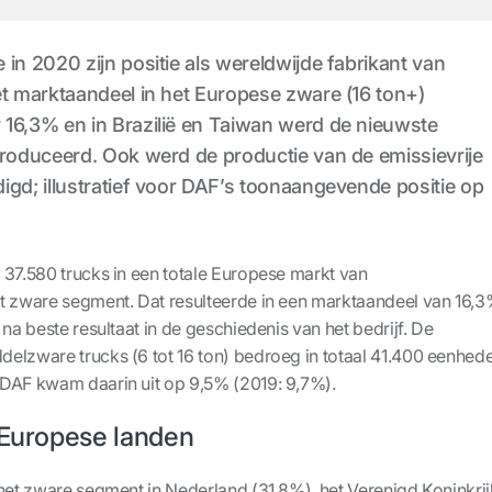
in 2020 zijn positie als wereldwijde fabrikant van
et marktaandeel in het Europese zware (16 ton+)
16,3% en in Brazilië en Taiwan werd de nieuwste
troduceerd. Ook werd de productie van de emissievrije
igd; illustratief voor DAF’s toonaangevende positie op
 37.580 trucks in een totale Europese markt van
t zware segment. Dat resulteerde in een marktaandeel van 16,
 na beste resultaat in de geschiedenis van het bedrijf. De
elzware trucks (6 tot 16 ton) bedroeg in totaal 41.400 eenhed
 DAF kwam daarin uit op 9,5% (2019: 9,7%).
 Europese landen
 het zware segment in Nederland (31,8%), het Verenigd Koninkrij