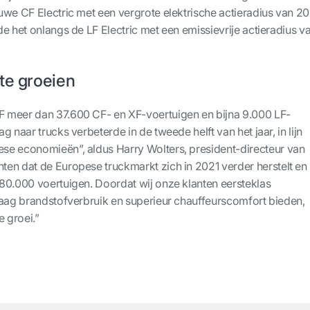
uwe CF Electric met een vergrote elektrische actieradius van 2
e het onlangs de LF Electric met een emissievrije actieradius v
te groeien
 meer dan 37.600 CF- en XF-voertuigen en bijna 9.000 LF-
 naar trucks verbeterde in de tweede helft van het jaar, in lijn
se economieën”, aldus Harry Wolters, president-directeur van
en dat de Europese truckmarkt zich in 2021 verder herstelt en
80.000 voertuigen. Doordat wij onze klanten eersteklas
laag brandstofverbruik en superieur chauffeurscomfort bieden,
e groei.”