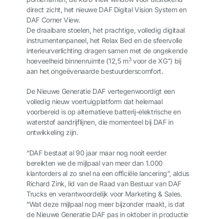
direct zicht, het nieuwe DAF Digital Vision System en
DAF Corner View.
De draaibare stoelen, het prachtige, volledig digitaal
instrumentenpaneel, het Relax Bed en de sfeervolle
interieurverlichting dragen samen met de ongekende
3
hoeveelheid binnenruimte (12,5 m
voor de XG
⁺
) bij
aan het ongeëvenaarde bestuurderscomfort.
De Nieuwe Generatie DAF vertegenwoordigt een
volledig nieuw voertuigplatform dat helemaal
voorbereid is op alternatieve batterij-elektrische en
waterstof aandrijflijnen, die momenteel bij DAF in
ontwikkeling zijn.
“DAF bestaat al 90 jaar maar nog nooit eerder
bereikten we de mijlpaal van meer dan 1.000
klantorders al zo snel na een officiële lancering”, aldus
Richard Zink, lid van de Raad van Bestuur van DAF
Trucks en verantwoordelijk voor Marketing & Sales.
“Wat deze mijlpaal nog meer bijzonder maakt, is dat
de Nieuwe Generatie DAF pas in oktober in productie