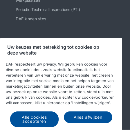
werkplaatsen
Periodic Technical Inspections (PTI)
DAF landen sites
Volg ons
Uw keuzes met betrekking tot cookies op
deze website
DAF respecteert uw privacy. Wij gebruiken cookies voor
diverse doeleinden, zoals websitefunctionaliteit, het
verbeteren van uw ervaring met onze website, het creëren
van integratie met sociale media en het helpen targeten van
marketingactiviteiten binnen en buiten onze website. Door
uw bezoek op onze website voort te zetten, stemt u in met
ons gebruik van cookies. Als u echter uw cookievoorkeuren
© 2026 DAF
Legal notice
Privacy statement
wilt aanpassen, klikt u hieronder op 'Instellingen wijzigen'.
Algemene voorwaarden
DAF en cookies
Alle cookies
Alles afwijzen
Income Tax Report
accepteren