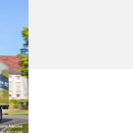
serie Nieuwe
inige PACCAR