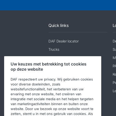
Quick links
L
DAF Dealer locator
De
Trucks
Su
Diensten
M
Uw keuzes met betrekking tot cookies
Nieuws en media
P
op deze website
Werken bij DAF
K
DAF respecteert uw privacy. Wij gebruiken cookies
Over DAF
Pe
voor diverse doeleinden, zoals
websitefunctionaliteit, het verbeteren van uw
Contact DAF Nederland
Le
ervaring met onze website, het creëren van
integratie met sociale media en het helpen targeten
Code of Conduct
van marketingactiviteiten binnen en buiten onze
website. Door uw bezoek op onze website voort te
zetten, stemt u in met ons gebruik van cookies. Als