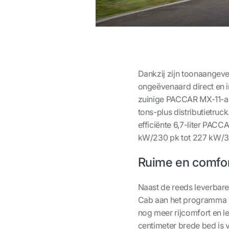
Dankzij zijn toonaangeve
ongeëvenaard direct en i
zuinige PACCAR MX-11-aa
tons-plus distributietruc
efficiënte 6,7-liter PACCA
kW/230 pk tot 227 kW/3
Ruime en comfor
Naast de reeds leverbar
Cab aan het programma v
nog meer rijcomfort en l
centimeter brede bed is 