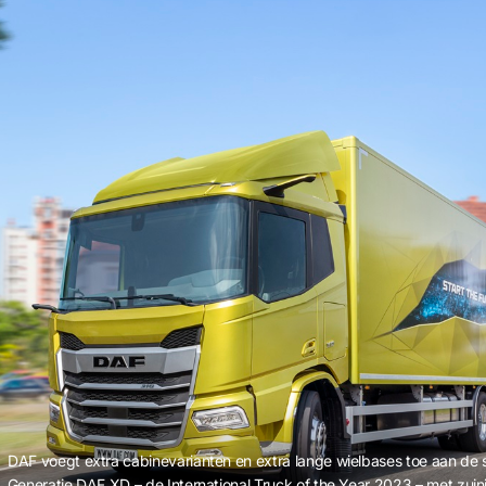
DAF voegt extra cabinevarianten en extra lange wielbases toe aan de 
Generatie DAF XD – de International Truck of the Year 2023 – met zu