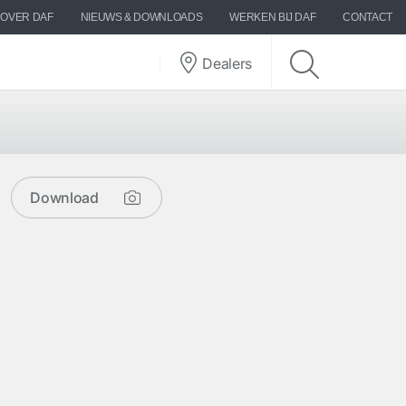
OVER DAF
NIEUWS & DOWNLOADS
WERKEN BIJ DAF
CONTACT
Dealers
Download