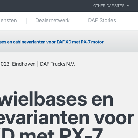
OTHER DAF SITES
iensten
Dealernetwerk
DAF Stories
ases en cabinevarianten voor DAF XD met PX-7 motor
2023
Eindhoven
DAF Trucks N.V.
 wielbases en
evarianten voor
D met PX-7