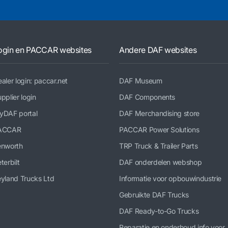
ogin en PACCAR websites
Andere DAF websites
aler login: paccar.net
DAF Museum
pplier login
DAF Components
yDAF portal
DAF Merchandising store
ACCAR
PACCAR Power Solutions
enworth
TRP Truck & Trailer Parts
terbilt
DAF onderdelen webshop
yland Trucks Ltd
Informatie voor opbouwindustrie
Gebruikte DAF Trucks
DAF Ready-to-Go Trucks
Reparatie en onderhoud info voor