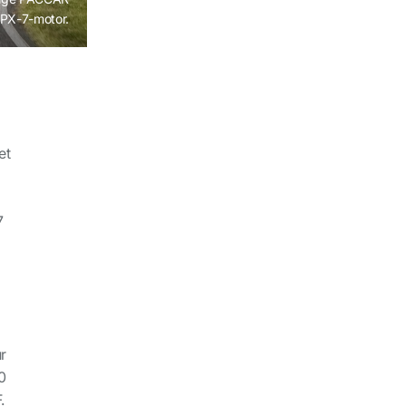
PX-7-motor.
et
7
r
0
.