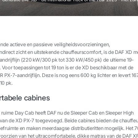
nde actieve en passieve veiligheidsvoorzieningen,
ndirect zicht en uitstekende chauffeurscomfort, is de DAF XD m
ndrijflijn (220 kW/300 pk tot 330 kW/450 pk) de ultieme 19-
k. Voor toepassingen tot 19 ton is er de XD beschikbaar met de
R PX-7-aandrijflijn. Deze is nog eens 600 kg lichter en levert 16
10 pk.
tabele cabines
e ruime Day Cab heeft DAF nu de Sleeper Cab en Sleeper High
an de XD PX-7 toegevoegd. Beide cabines bieden de chauffeu
eefruimte en maken meerdaagse distributieritten mogelijk. Het 7
voorzien van het ultracomfortabele, dikke matras van de DAF XF