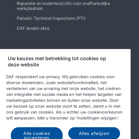
Reparatie en onderhoud info voor onafhankelijke
werkplaatsen
Periodic Technical Inspections (PTI)
DAF landen sites
Volg ons
Uw keuzes met betrekking tot cookies op
deze website
DAF respecteert uw privacy. Wij gebruiken cookies voor
diverse doeleinden, zoals websitefunctionaliteit, het
verbeteren van uw ervaring met onze website, het creëren
van integratie met sociale media en het helpen targeten van
marketingactiviteiten binnen en buiten onze website. Door
uw bezoek op onze website voort te zetten, stemt u in met
ons gebruik van cookies. Als u echter uw cookievoorkeuren
© 2026 DAF
Legal notice
Privacy statement
wilt aanpassen, klikt u hieronder op 'Instellingen wijzigen'.
Algemene voorwaarden
DAF en cookies
Alle cookies
Alles afwijzen
Income Tax Report
accepteren