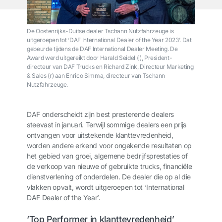
De Oostenrijks-Duitse dealer Tschann Nutzfahrzeuge is
uitgeroepen tot ‘DAF International Dealer of the Year 2023’. Dat
gebeurde tijdens de DAF International Dealer Meeting. De
Award werd uitgereikt door Harald Seidel (l), President-
directeur van DAF Trucks en Richard Zink, Directeur Marketing
& Sales (r) aan Enrico Simma, directeur van Tschann
Nutzfahrzeuge.
DAF onderscheidt zijn best presterende dealers
steevast in januari. Terwijl sommige dealers een prijs
ontvangen voor uitstekende klanttevredenheid,
worden andere erkend voor ongekende resultaten op
het gebied van groei, algemene bedrijfsprestaties of
de verkoop van nieuwe of gebruikte trucks, financiële
dienstverlening of onderdelen. De dealer die op al die
vlakken opvalt, wordt uitgeroepen tot ‘International
DAF Dealer of the Year’.
‘Top Performer in klanttevredenheid’