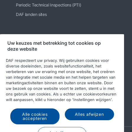
Periodic Technical Inspections (PTI)
DAF landen sites
Volg ons
Uw keuzes met betrekking tot cookies op
deze website
DAF respecteert uw privacy. Wij gebruiken cookies voor
diverse doeleinden, zoals websitefunctionaliteit, het
verbeteren van uw ervaring met onze website, het creëren
van integratie met sociale media en het helpen targeten van
marketingactiviteiten binnen en buiten onze website. Door
uw bezoek op onze website voort te zetten, stemt u in met
ons gebruik van cookies. Als u echter uw cookievoorkeuren
© 2026 DAF
Legal notice
Privacy statement
wilt aanpassen, klikt u hieronder op 'Instellingen wijzigen'.
Algemene voorwaarden
DAF en cookies
Alle cookies
Alles afwijzen
Income Tax Report
accepteren