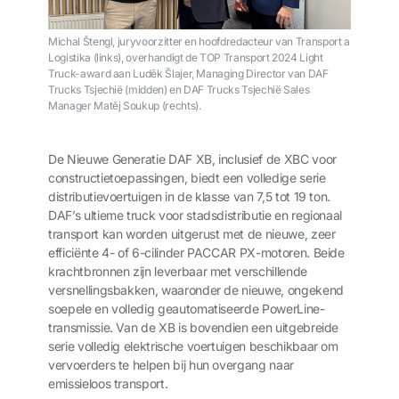
Michal Štengl, juryvoorzitter en hoofdredacteur van Transport a
Logistika (links), overhandigt de TOP Transport 2024 Light
Truck-award aan Luděk Šlajer, Managing Director van DAF
Trucks Tsjechië (midden) en DAF Trucks Tsjechië Sales
Manager Matěj Soukup (rechts).
De Nieuwe Generatie DAF XB, inclusief de XBC voor
constructietoepassingen, biedt een volledige serie
distributievoertuigen in de klasse van 7,5 tot 19 ton.
DAF’s ultieme truck voor stadsdistributie en regionaal
transport kan worden uitgerust met de nieuwe, zeer
efficiënte 4- of 6-cilinder PACCAR PX-motoren. Beide
krachtbronnen zijn leverbaar met verschillende
versnellingsbakken, waaronder de nieuwe, ongekend
soepele en volledig geautomatiseerde PowerLine-
transmissie. Van de XB is bovendien een uitgebreide
serie volledig elektrische voertuigen beschikbaar om
vervoerders te helpen bij hun overgang naar
emissieloos transport.