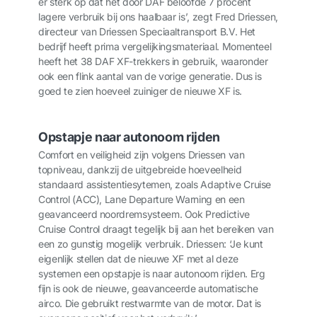
er sterk op dat het door DAF beloofde 7 procent
lagere verbruik bij ons haalbaar is’, zegt Fred Driessen,
directeur van Driessen Speciaaltransport B.V. Het
bedrijf heeft prima vergelijkingsmateriaal. Momenteel
heeft het 38 DAF XF-trekkers in gebruik, waaronder
ook een flink aantal van de vorige generatie. Dus is
goed te zien hoeveel zuiniger de nieuwe XF is.
Opstapje naar autonoom rijden
Comfort en veiligheid zijn volgens Driessen van
topniveau, dankzij de uitgebreide hoeveelheid
standaard assistentiesytemen, zoals Adaptive Cruise
Control (ACC), Lane Departure Warning en een
geavanceerd noordremsysteem. Ook Predictive
Cruise Control draagt tegelijk bij aan het bereiken van
een zo gunstig mogelijk verbruik. Driessen: ‘Je kunt
eigenlijk stellen dat de nieuwe XF met al deze
systemen een opstapje is naar autonoom rijden. Erg
fijn is ook de nieuwe, geavanceerde automatische
airco. Die gebruikt restwarmte van de motor. Dat is