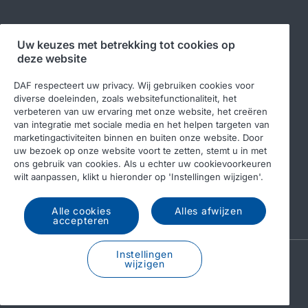
Volg ons
Uw keuzes met betrekking tot cookies op
deze website
DAF respecteert uw privacy. Wij gebruiken cookies voor
diverse doeleinden, zoals websitefunctionaliteit, het
verbeteren van uw ervaring met onze website, het creëren
van integratie met sociale media en het helpen targeten van
marketingactiviteiten binnen en buiten onze website. Door
uw bezoek op onze website voort te zetten, stemt u in met
ons gebruik van cookies. Als u echter uw cookievoorkeuren
© 2026 DAF
Legal notice
Privacy statement
wilt aanpassen, klikt u hieronder op 'Instellingen wijzigen'.
Algemene voorwaarden
DAF en cookies
Alle cookies
Alles afwijzen
Income Tax Report
accepteren
Instellingen
A PACCAR COMPANY
wijzigen
DRIVEN BY QUALITY