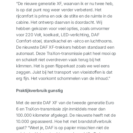
“De nieuwe generatie XF, waarvan ik er nu twee heb,
is op dat punt nog weer verder verbeterd. Het
rijcomfort is prima en ook de stilte en de ruimte in de
cabine. Het ontwerp daarvan is doordacht. Wij
hebben gekozen voor veel opties, zoals omvormer
voor 220 Volt, koelkast, LED-verlichting, DAF
Comfort-stoel, standkachel en -airco en luchthoorns.
De nieuwste DAF XF-trekkers hebben standaard een
automaat. Deze TraXon-transmissie pakt heel mooi op
en schakelt niet overdreven vaak terug bij het
klimmen. Het is geen flipperkast zoals we wel eens
zeggen. Juist bij het transport van vloeistoffen is dat
erg fijn. Het voorkomt schommelen van de inhoud.”
Praktijkverbruik gunstig
Met de eerste DAF XF van de tweede generatie Euro
6 en TraXon-transmissie zijn inmiddels meer dan
100.000 kilometer afgelegd. De nieuwste heeft net de
10.000 gepasseerd. Hoe het met brandstofverbruik
gaat? “Weet je, DAF is op papier misschien niet de