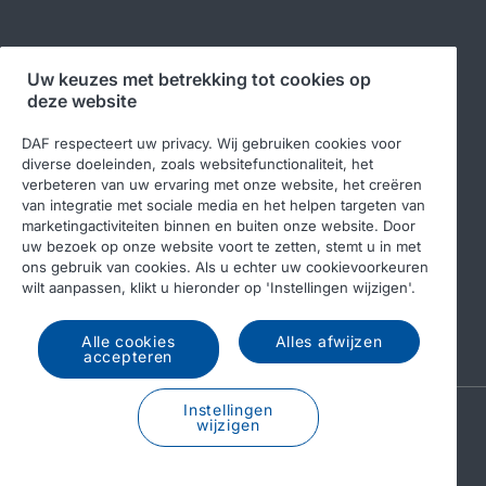
Volg ons
Uw keuzes met betrekking tot cookies op
deze website
DAF respecteert uw privacy. Wij gebruiken cookies voor
diverse doeleinden, zoals websitefunctionaliteit, het
verbeteren van uw ervaring met onze website, het creëren
van integratie met sociale media en het helpen targeten van
marketingactiviteiten binnen en buiten onze website. Door
uw bezoek op onze website voort te zetten, stemt u in met
ons gebruik van cookies. Als u echter uw cookievoorkeuren
© 2026 DAF
Legal notice
Privacy statement
wilt aanpassen, klikt u hieronder op 'Instellingen wijzigen'.
Algemene voorwaarden
DAF en cookies
Alle cookies
Alles afwijzen
Income Tax Report
accepteren
Instellingen
A PACCAR COMPANY
wijzigen
DRIVEN BY QUALITY