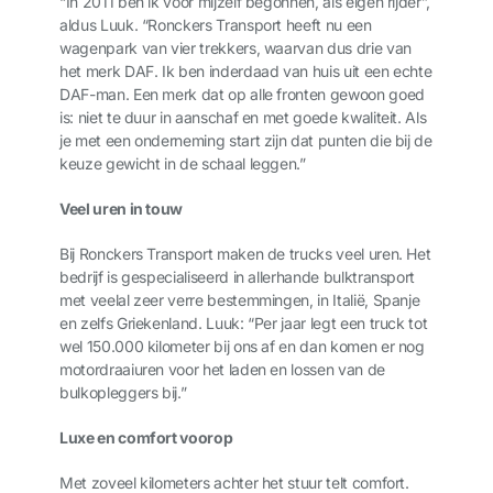
“In 2011 ben ik voor mijzelf begonnen, als eigen rijder”,
aldus Luuk. “Ronckers Transport heeft nu een
wagenpark van vier trekkers, waarvan dus drie van
het merk DAF. Ik ben inderdaad van huis uit een echte
DAF-man. Een merk dat op alle fronten gewoon goed
is: niet te duur in aanschaf en met goede kwaliteit. Als
je met een onderneming start zijn dat punten die bij de
keuze gewicht in de schaal leggen.”
Veel uren in touw
Bij Ronckers Transport maken de trucks veel uren. Het
bedrijf is gespecialiseerd in allerhande bulktransport
met veelal zeer verre bestemmingen, in Italië, Spanje
en zelfs Griekenland. Luuk: “Per jaar legt een truck tot
wel 150.000 kilometer bij ons af en dan komen er nog
motordraaiuren voor het laden en lossen van de
bulkopleggers bij.”
Luxe en comfort voorop
Met zoveel kilometers achter het stuur telt comfort.