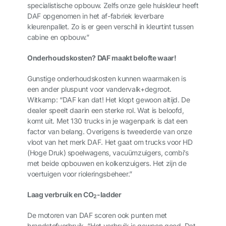
specialistische opbouw. Zelfs onze gele huiskleur heeft
DAF opgenomen in het af-fabriek leverbare
kleurenpallet. Zo is er geen verschil in kleurtint tussen
cabine en opbouw.”
Onderhoudskosten? DAF maakt belofte waar!
Gunstige onderhoudskosten kunnen waarmaken is
een ander pluspunt voor vandervalk+degroot.
Witkamp: “DAF kan dat! Het klopt gewoon altijd. De
dealer speelt daarin een sterke rol. Wat is beloofd,
komt uit. Met 130 trucks in je wagenpark is dat een
factor van belang. Overigens is tweederde van onze
vloot van het merk DAF. Het gaat om trucks voor HD
(Hoge Druk) spoelwagens, vacuümzuigers, combi’s
met beide opbouwen en kolkenzuigers. Het zijn de
voertuigen voor rioleringsbeheer.”
Laag verbruik en CO
-ladder
2
De motoren van DAF scoren ook punten met
brandstofverbruik. “Het verbruik is gewoon goed. Dat