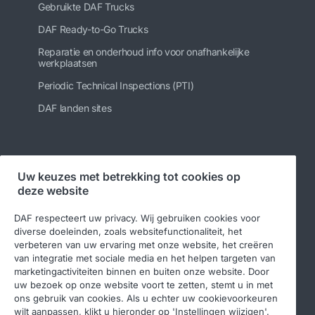
Gebruikte DAF Trucks
DAF Ready-to-Go Trucks
Reparatie en onderhoud info voor onafhankelijke
werkplaatsen
Periodic Technical Inspections (PTI)
DAF landen sites
Volg ons
Uw keuzes met betrekking tot cookies op
deze website
DAF respecteert uw privacy. Wij gebruiken cookies voor
diverse doeleinden, zoals websitefunctionaliteit, het
verbeteren van uw ervaring met onze website, het creëren
van integratie met sociale media en het helpen targeten van
marketingactiviteiten binnen en buiten onze website. Door
uw bezoek op onze website voort te zetten, stemt u in met
ons gebruik van cookies. Als u echter uw cookievoorkeuren
© 2026 DAF
Legal notice
Privacy statement
wilt aanpassen, klikt u hieronder op 'Instellingen wijzigen'.