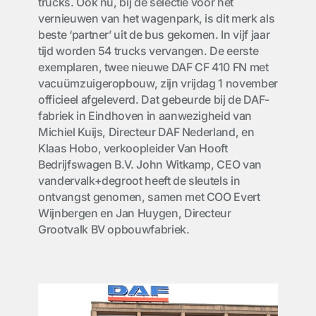
trucks. Ook nu, bij de selectie voor het
vernieuwen van het wagenpark, is dit merk als
beste ‘partner’ uit de bus gekomen. In vijf jaar
tijd worden 54 trucks vervangen. De eerste
exemplaren, twee nieuwe DAF CF 410 FN met
vacuümzuigeropbouw, zijn vrijdag 1 november
officieel afgeleverd. Dat gebeurde bij de DAF-
fabriek in Eindhoven in aanwezigheid van
Michiel Kuijs, Directeur DAF Nederland, en
Klaas Hobo, verkoopleider Van Hooft
Bedrijfswagen B.V. John Witkamp, CEO van
vandervalk+degroot heeft de sleutels in
ontvangst genomen, samen met COO Evert
Wijnbergen en Jan Huygen, Directeur
Grootvalk BV opbouwfabriek.