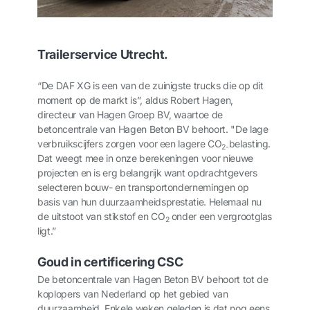
Trailerservice Utrecht.
“De DAF XG is een van de zuinigste trucks die op dit
moment op de markt is”, aldus Robert Hagen,
directeur van Hagen Groep BV, waartoe de
betoncentrale van Hagen Beton BV behoort. "De lage
verbruikscijfers zorgen voor een lagere CO
belasting.
2-
Dat weegt mee in onze berekeningen voor nieuwe
projecten en is erg belangrijk want opdrachtgevers
selecteren bouw- en transportondernemingen op
basis van hun duurzaamheidsprestatie. Helemaal nu
de uitstoot van stikstof en CO
onder een vergrootglas
2
ligt.”
Goud in certificering CSC
De betoncentrale van Hagen Beton BV behoort tot de
koplopers van Nederland op het gebied van
duurzaamheid. Enkele weken geleden is dat nog eens