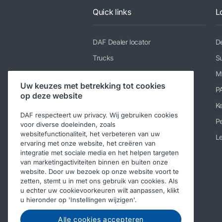
Quick links
L
DAF Dealer locator
De
Trucks
Su
Diensten
M
Uw keuzes met betrekking tot cookies
Nieuws en media
P
op deze website
Werken bij DAF
K
DAF respecteert uw privacy. Wij gebruiken cookies
Over DAF
Pe
voor diverse doeleinden, zoals
websitefunctionaliteit, het verbeteren van uw
Contact DAF Nederland
Le
ervaring met onze website, het creëren van
Code of Conduct
integratie met sociale media en het helpen targeten
van marketingactiviteiten binnen en buiten onze
website. Door uw bezoek op onze website voort te
zetten, stemt u in met ons gebruik van cookies. Als
u echter uw cookievoorkeuren wilt aanpassen, klikt
u hieronder op 'Instellingen wijzigen'.
Alle cookies accepteren