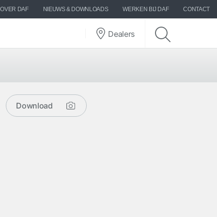
OVER DAF
NIEUWS & DOWNLOADS
WERKEN BIJ DAF
CONTACT
Dealers
Download