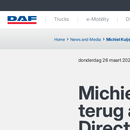
Trucks
e-Mobility
D
Home
News and Media
Michiel Kuij
donderdag 26 maart 20
Michie
terug
Direc