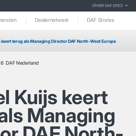
OTHER DAF SITES
iensten
Dealernetwerk
DAF Stories
s keert terug als Managing Director DAF North-West Europe
26
DAF Nederland
l Kuijs keert
 als Managing
tor DAF North-