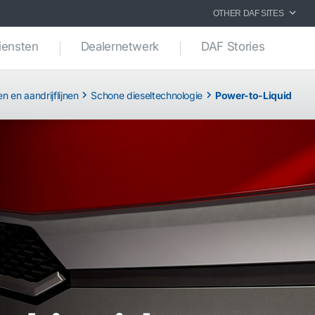
OTHER DAF SITES
iensten
Dealernetwerk
DAF Stories
n en aandrijflijnen
Schone dieseltechnologie
Power-to-Liquid