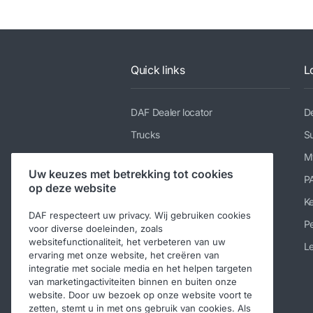
Quick links
L
DAF Dealer locator
De
Trucks
Su
Diensten
M
Uw keuzes met betrekking tot cookies
Nieuws en media
P
op deze website
Werken bij DAF
K
DAF respecteert uw privacy. Wij gebruiken cookies
Over DAF
Pe
voor diverse doeleinden, zoals
websitefunctionaliteit, het verbeteren van uw
Contact DAF Nederland
Le
ervaring met onze website, het creëren van
Code of Conduct
integratie met sociale media en het helpen targeten
van marketingactiviteiten binnen en buiten onze
website. Door uw bezoek op onze website voort te
zetten, stemt u in met ons gebruik van cookies. Als