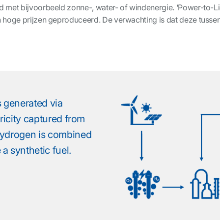
 met bijvoorbeeld zonne-, water- of windenergie. ‘Power-to-L
n hoge prijzen geproduceerd. De verwachting is dat deze tuss
s generated via
tricity captured from
hydrogen is combined
a synthetic fuel.