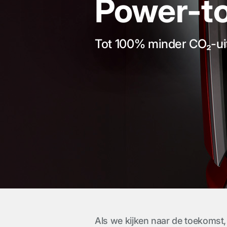
Power-to
Tot 100% minder CO₂-ui
Als we kijken naar de toekomst,