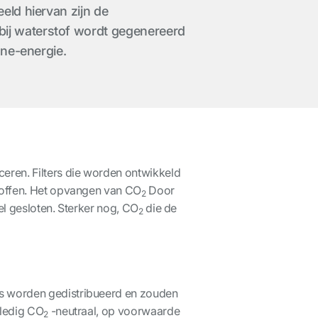
eld hiervan zijn de
bij waterstof wordt gegenereerd
nne-energie.
eren. Filters die worden ontwikkeld
stoffen. Het opvangen van CO
Door
2
el gesloten. Sterker nog, CO
die de
2
ns worden gedistribueerd en zouden
lledig CO
-neutraal, op voorwaarde
2