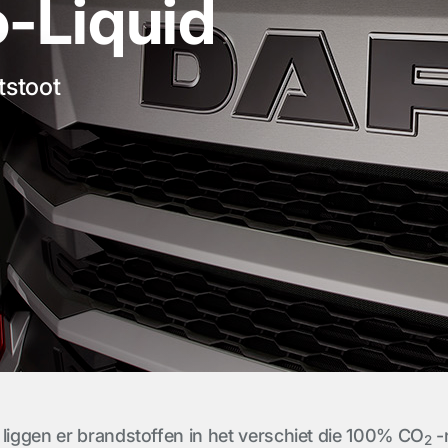
-Liquid
tstoot
 liggen er brandstoffen in het verschiet die 100% CO
-n
2