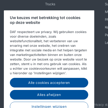
Trucks
Su
Diensten
M
Uw keuzes met betrekking tot cookies
Nieuws en media
P
op deze website
Werken bij DAF
K
DAF respecteert uw privacy. Wij gebruiken cookies
Over DAF
Pe
voor diverse doeleinden, zoals
websitefunctionaliteit, het verbeteren van uw
Contact DAF Nederland
Le
ervaring met onze website, het creëren van
integratie met sociale media en het helpen targeten
Code of Conduct
van marketingactiviteiten binnen en buiten onze
website. Door uw bezoek op onze website voort te
zetten, stemt u in met ons gebruik van cookies. Als
u echter uw cookievoorkeuren wilt aanpassen, klikt
u hieronder op 'Instellingen wijzigen'.
Alle cookies accepteren
Alles afwijzen
© 2026 DAF
Legal notice
Privacy s
Instellingen wijzigen