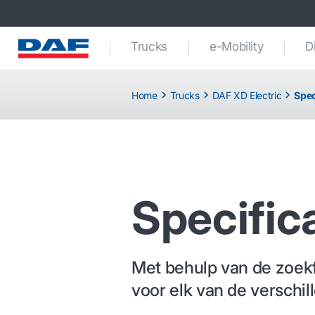
Trucks
e-Mobility
D
Home
Trucks
DAF XD Electric
Spec
Specific
Met behulp van de zoekf
voor elk van de verschi