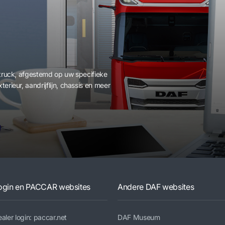
e truck, afgestemd op uw specifieke
erieur, aandrijflijn, chassis en meer
ogin en PACCAR websites
Andere DAF websites
aler login: paccar.net
DAF Museum