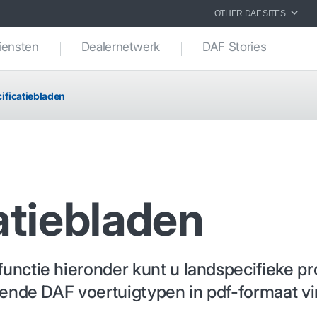
OTHER DAF SITES
iensten
Dealernetwerk
DAF Stories
ificatiebladen
atiebladen
unctie hieronder kunt u landspecifieke pr
llende DAF voertuigtypen in pdf-formaat 