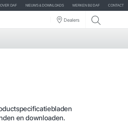
OVER DAF
NIEUWS & DOWNLOADS
WERKEN BIJ DAF
CONTACT
Dealers
oductspecificatiebladen
vinden en downloaden.